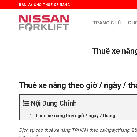
Skip
BÁN VÀ CHO THUÊ XE NÂNG
to
content
TRANG CHỦ
CHO
Thuê xe nâng
Thuê xe nâng theo giờ / ngày / t
Nội Dung Chính
Thuê xe nâng theo giờ / ngày / tháng
Dịch vụ cho thuê xe nâng TPHCM theo ca/ngày/tháng
. Bố