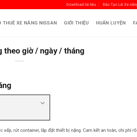
Download tài liệu
Đào Tạo Lái Xe nân
 THUÊ XE NÂNG NISSAN
GIỚI THIỆU
HUẤN LUYỆN
F
 theo giờ / ngày / tháng
háng
c xếp, rút container, lắp đặt thiết bị nặng. Cam kết an toàn, chi phí rõ