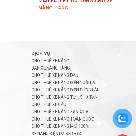
MẪU PALLET GỖ DÙNG CHO XE
NÂNG HÀNG
DỊCH VỤ
CHO THUÊ XE NÂNG
BÁN XE NÂNG HÀNG
CHO THUÊ XE NÂNG DẦU
CHO THUÊ XE NÂNG ĐIỆN NGỒI LÁI
CHO THUÊ XE NÂNG ĐIỆN ĐỨNG LÁI
CHO THUÊ XE NÂNG TỪ 1,5 - 3 TẤN
CHO THUÊ XE CẨU
CHO THUÊ XE NÂNG XĂNG/GA
CHO THUÊ XE NÂNG TOÀN QUỐC
CHO THUÊ XE NÂNG MỚI 100%
XE NÂNG ĐIỆN DX SERIERS