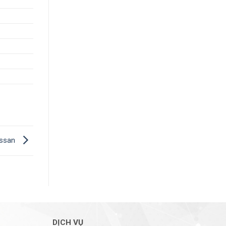
issan
DỊCH VỤ