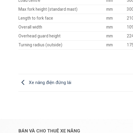
Load centre
mm
50
Max fork height (standard mast)
mm
30
Length to fork face
mm
21
Overall width
mm
10
Overhead guard height
mm
22
Turning radius (outside)
mm
17
Xe nâng điện đứng lái
BÁN VÀ CHO THUÊ XE NÂNG