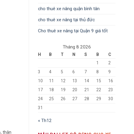
cho thuê xe nâng quận bình tân
cho thuê xe nâng tại thủ đức
Cho thuê xe nâng tại Quận 9 giá tốt
Tháng 8 2026
H
B
T
N
S
B
C
1
2
3
4
5
6
7
8
9
10
11
12
13
14
15
16
17
18
19
20
21
22
23
24
25
26
27
28
29
30
31
« Th12
, thân