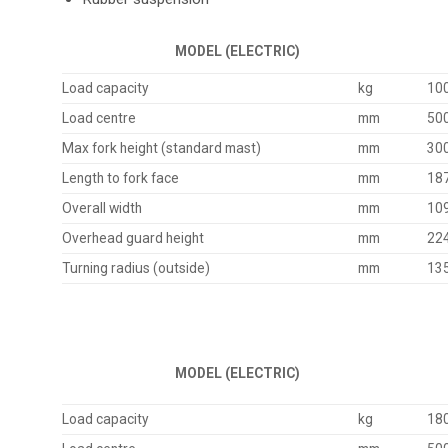
MODEL (ELECTRIC)
Load capacity
kg
10
Load centre
mm
50
Max fork height (standard mast)
mm
30
Length to fork face
mm
18
Overall width
mm
10
Overhead guard height
mm
22
Turning radius (outside)
mm
13
MODEL (ELECTRIC)
Load capacity
kg
18