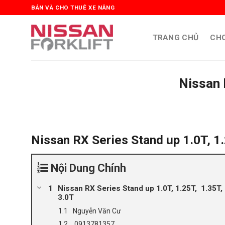
Skip
BÁN VÀ CHO THUÊ XE NÂNG
to
content
TRANG CHỦ
CHO
Nissan 
Nissan RX Series Stand up 1.0T, 1.2
Nội Dung Chính
Nissan RX Series Stand up 1.0T, 1.25T, 1.35T, 1
3.0T
Nguyễn Văn Cư
0913781357