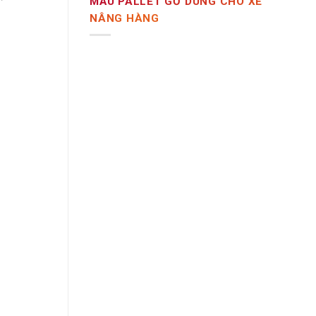
MẪU PALLET GỖ DÙNG CHO XE
NÂNG HÀNG