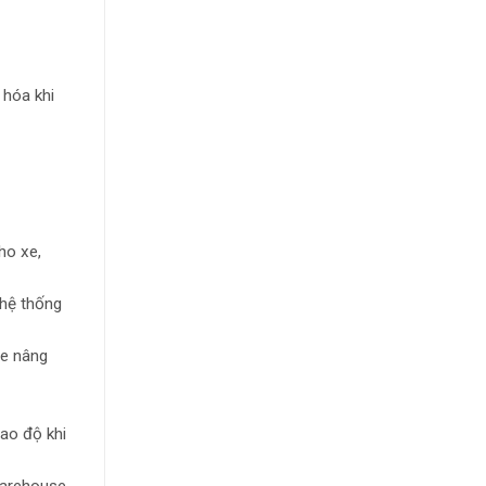
 hóa khi
ho xe,
 hệ thống
xe nâng
cao độ khi