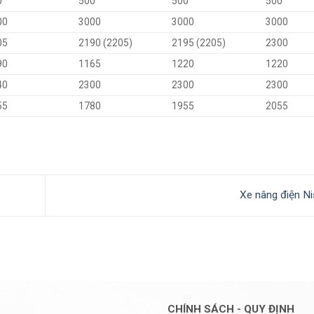
0
500
500
500
00
3000
3000
3000
05
2190 (2205)
2195 (2205)
2300
90
1165
1220
1220
40
2300
2300
2300
55
1780
1955
2055
Xe nâng điện N
CHÍNH SÁCH - QUY ĐỊNH