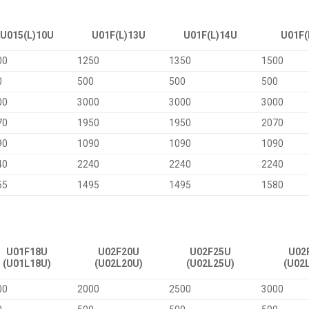
U015(L)10U
U01F(L)13U
U01F(L)14U
U01F(
00
1250
1350
1500
0
500
500
500
00
3000
3000
3000
70
1950
1950
2070
90
1090
1090
1090
40
2240
2240
2240
55
1495
1495
1580
U01F18U
U02F20U
U02F25U
U02
(U01L18U)
(U02L20U)
(U02L25U)
(U02
00
2000
2500
3000