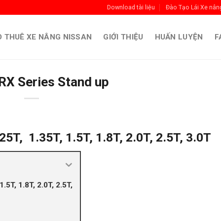
Download tài liệu
Đào Tạo Lái Xe nân
 THUÊ XE NÂNG NISSAN
GIỚI THIỆU
HUẤN LUYỆN
F
RX Series Stand up
5T, 1.35T, 1.5T, 1.8T, 2.0T, 2.5T, 3.0T
.5T, 1.8T, 2.0T, 2.5T,