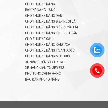
CHO THUÊ XE NÂNG
BÁN XE NÂNG HÀNG
CHO THUÊ XE NÂNG DẦU
CHO THUÊ XE NÂNG ĐIỆN NGỒI LÁI
CHO THUÊ XE NÂNG ĐIỆN ĐỨNG LÁI
CHO THUÊ XE NÂNG TỪ 1,5 - 3 TẤN
CHO THUÊ XE CẨU
CHO THUÊ XE NÂNG XĂNG/GA
CHO THUÊ XE NÂNG TOÀN QUỐC
CHO THUÊ XE NÂNG MỚI 100%
XE NÂNG ĐIỆN DX SERIERS
XE NÂNG ĐIỆN TX SERIERS
PHỤ TÙNG CHÍNH HÃNG
BẠC ĐẠN KHUNG NÂNG