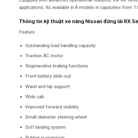
Equipped with advanced operational features, the RX series
applications. Its available in 8 models in capacities from 1.0
Thông tin kỹ thuật xe nâng Nissan đứng lái RX Se
Feature
Outstanding load handling capacity
Traction AC motor
Regenerative braking functions
Front battery slide-out
Waist and hip support
Wide cab
Improved forward visibility
Small-diameter steering wheel
Soft landing system
Rubber suspension