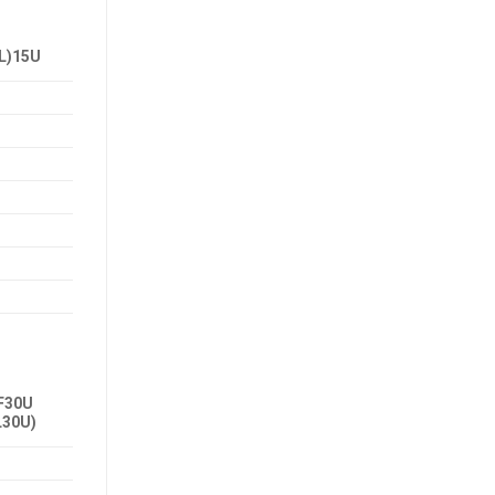
L)15U
F30U
L30U)