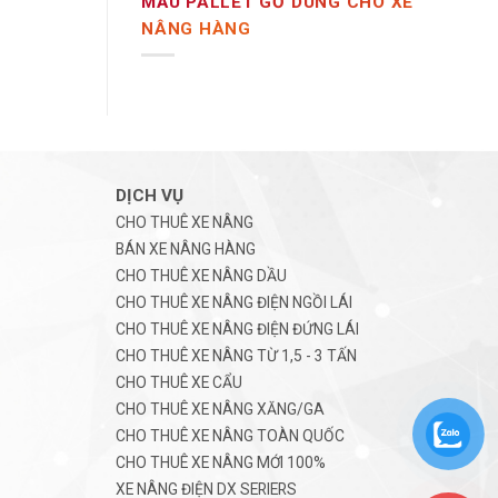
MẪU PALLET GỖ DÙNG CHO XE
NÂNG HÀNG
DỊCH VỤ
CHO THUÊ XE NÂNG
BÁN XE NÂNG HÀNG
CHO THUÊ XE NÂNG DẦU
CHO THUÊ XE NÂNG ĐIỆN NGỒI LÁI
CHO THUÊ XE NÂNG ĐIỆN ĐỨNG LÁI
CHO THUÊ XE NÂNG TỪ 1,5 - 3 TẤN
CHO THUÊ XE CẨU
CHO THUÊ XE NÂNG XĂNG/GA
CHO THUÊ XE NÂNG TOÀN QUỐC
CHO THUÊ XE NÂNG MỚI 100%
XE NÂNG ĐIỆN DX SERIERS