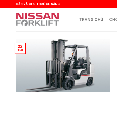
Skip
BÁN VÀ CHO THUÊ XE NÂNG
to
content
TRANG CHỦ
CHO
22
Th8