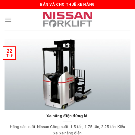
Skip
BÁN VÀ CHO THUÊ XE NÂNG
to
content
22
Th8
Xe nâng điện đứng lái
Hãng sản xuất: Nissan Công suất: 1.5 tấn, 1.75 tấn, 2.25 tấn, Kiểu
xe: xe nâng điện