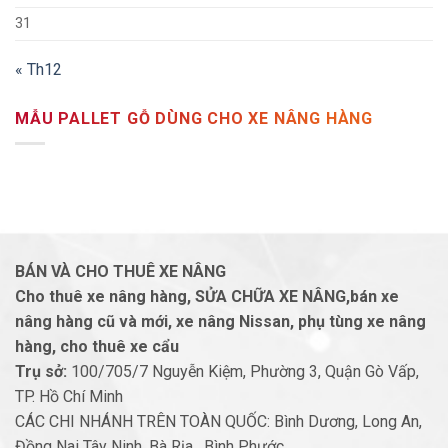
31
« Th12
MẪU PALLET GỖ DÙNG CHO XE NÂNG HÀNG
BÁN VÀ CHO THUÊ XE NÂNG
Cho thuê xe nâng hàng, SỬA CHỮA XE NÂNG,bán xe
nâng hàng cũ và mới, xe nâng Nissan, phụ tùng xe nâng
hàng, cho thuê xe cẩu
Trụ sở:
100/705/7 Nguyễn Kiệm, Phường 3, Quận Gò Vấp,
TP. Hồ Chí Minh
CÁC CHI NHÁNH TRÊN TOÀN QUỐC: Bình Dương, Long An,
Đồng Nai Tây Ninh, Bà Rịa , Bình Phước, .......