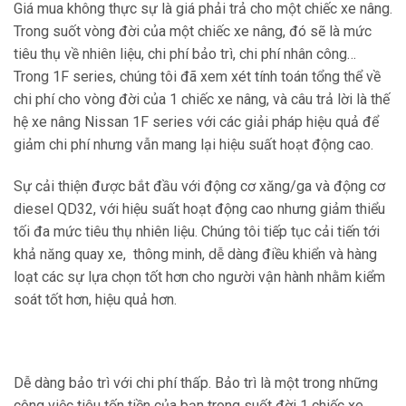
Giá mua không thực sự là giá phải trả cho một chiếc xe nâng.
Trong suốt vòng đời của một chiếc xe nâng, đó sẽ là mức
tiêu thụ về nhiên liệu, chi phí bảo trì, chi phí nhân công…
Trong 1F series, chúng tôi đã xem xét tính toán tổng thể về
chi phí cho vòng đời của 1 chiếc xe nâng, và câu trả lời là thế
hệ xe nâng Nissan 1F series với các giải pháp hiệu quả để
giảm chi phí nhưng vẫn mang lại hiệu suất hoạt động cao.
Sự cải thiện được bắt đầu với động cơ xăng/ga và động cơ
diesel QD32, với hiệu suất hoạt động cao nhưng giảm thiểu
tối đa mức tiêu thụ nhiên liệu. Chúng tôi tiếp tục cải tiến tới
khả năng quay xe, thông minh, dễ dàng điều khiển và hàng
loạt các sự lựa chọn tốt hơn cho người vận hành nhằm kiểm
soát tốt hơn, hiệu quả hơn.
Dễ dàng bảo trì với chi phí thấp. Bảo trì là một trong những
công việc tiêu tốn tiền của bạn trong suốt đời 1 chiếc xe