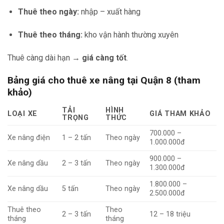
Thuê theo ngày:
nhập – xuất hàng
Thuê theo tháng:
kho vận hành thường xuyên
Thuê càng dài hạn →
giá càng tốt
.
Bảng giá cho thuê xe nâng tại Quận 8 (tham
khảo)
TẢI
HÌNH
LOẠI XE
GIÁ THAM KHẢO
TRỌNG
THỨC
700.000 –
Xe nâng điện
1 – 2 tấn
Theo ngày
1.000.000đ
900.000 –
Xe nâng dầu
2 – 3 tấn
Theo ngày
1.300.000đ
1.800.000 –
Xe nâng dầu
5 tấn
Theo ngày
2.500.000đ
Thuê theo
Theo
2 – 3 tấn
12 – 18 triệu
tháng
tháng