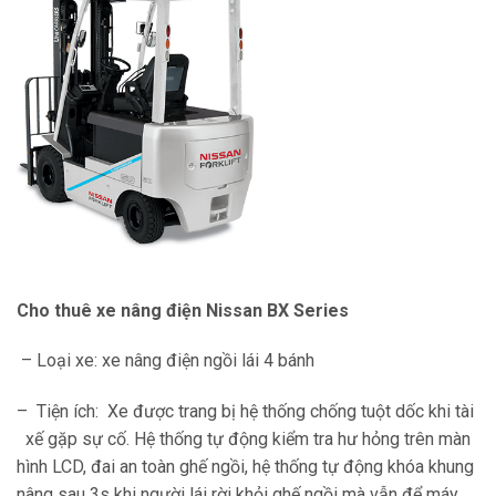
Cho thuê xe nâng điện Nissan BX Series
– Loại xe: xe nâng điện ngồi lái 4 bánh
– Tiện ích: Xe được trang bị hệ thống chống tuột dốc khi tài
xế gặp sự cố. Hệ thống tự động kiểm tra hư hỏng trên màn
hình LCD, đai an toàn ghế ngồi, hệ thống tự động khóa khung
nâng sau 3s khi người lái rời khỏi ghế ngồi mà vẫn để máy