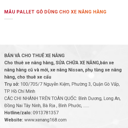
MẪU PALLET GỖ DÙNG CHO XE NÂNG HÀNG
BÁN VÀ CHO THUÊ XE NÂNG
Cho thuê xe nâng hàng, SỬA CHỮA XE NÂNG,bán xe
nâng hàng cũ và mới, xe nâng Nissan, phụ tùng xe nâng
hàng, cho thuê xe cẩu
Trụ sở:
100/705/7 Nguyễn Kiệm, Phường 3, Quận Gò Vấp,
TP. Hồ Chí Minh
CÁC CHI NHÁNH TRÊN TOÀN QUỐC: Bình Dương, Long An,
Đồng Nai Tây Ninh, Bà Rịa , Bình Phước, .......
Hotline/zalo:
0913781357
Website:
www.xenang168.com